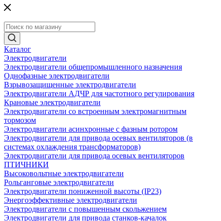
Каталог
Электродвигатели
Электродвигатели общепромышленного назначения
Однофазные электродвигатели
Взрывозащищенные электродвигатели
Электродвигатели АДЧР для частотного регулирования
Крановые электродвигатели
Электродвигатели со встроенным электромагнитным
тормозом
Электродвигатели асинхронные с фазным ротором
Электродвигатели для привода осевых вентиляторов (в
системах охлаждения трансформаторов)
Электродвигатели для привода осевых вентиляторов
ПТИЧНИКИ
Высоковольтные электродвигатели
Рольганговые электродвигатели
Электродвигатели пониженной высоты (IP23)
Энергоэффективные электродвигатели
Электродвигатели с повышенным скольжением
Электродвигатели для привода станков-качалок