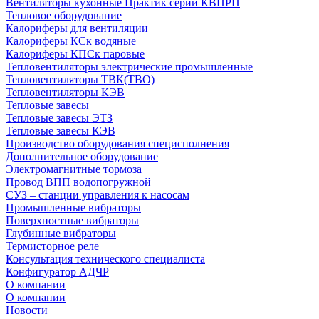
Вентиляторы кухонные Практик серии КВПРП
Тепловое оборудование
Калориферы для вентиляции
Калориферы КСк водяные
Калориферы КПСк паровые
Тепловентиляторы электрические промышленные
Тепловентиляторы ТВК(ТВО)
Тепловентиляторы КЭВ
Тепловые завесы
Тепловые завесы ЭТЗ
Тепловые завесы КЭВ
Производство оборудования специсполнения
Дополнительное оборудование
Электромагнитные тормоза
Провод ВПП водопогружной
СУЗ – станции управления к насосам
Промышленные вибраторы
Поверхностные вибраторы
Глубинные вибраторы
Термисторное реле
Консультация технического специалиста
Конфигуратор АДЧР
О компании
О компании
Новости