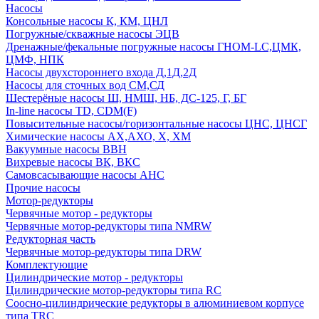
Насосы
Консольные насосы К, КМ, ЦНЛ
Погружные/скважные насосы ЭЦВ
Дренажные/фекальные погружные насосы ГНОМ-LC,ЦМК,
ЦМФ, НПК
Насосы двухстороннего входа Д,1Д,2Д
Насосы для сточных вод СМ,СД
Шестерёные насосы Ш, НМШ, НБ, ДС-125, Г, БГ
In-line насосы TD, CDM(F)
Повысительные насосы/горизонтальные насосы ЦНС, ЦНСГ
Химические насосы АХ,АХО, Х, ХМ
Вакуумные насосы ВВН
Вихревые насосы ВК, ВКС
Самовсасывающие насосы АНС
Прочие насосы
Мотор-редукторы
Червячные мотор - редукторы
Червячные мотор-редукторы типа NMRW
Редукторная часть
Червячные мотор-редукторы типа DRW
Комплектующие
Цилиндрические мотор - редукторы
Цилиндрические мотор-редукторы типа RC
Соосно-цилиндрические редукторы в алюминиевом корпусе
типа TRC