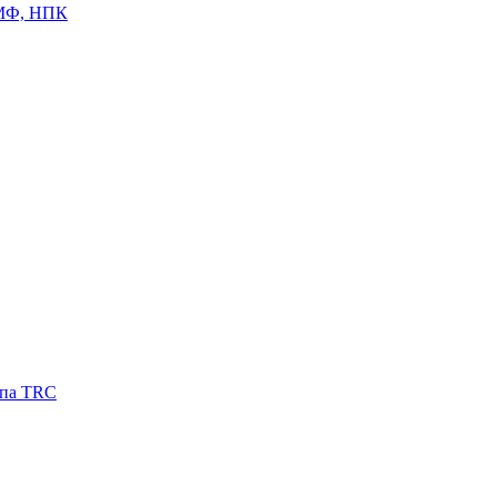
ЦМФ, НПК
ипа TRC