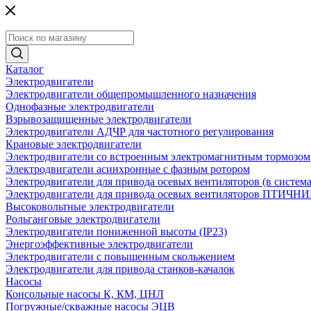
Каталог
Электродвигатели
Электродвигатели общепромышленного назначения
Однофазные электродвигатели
Взрывозащищенные электродвигатели
Электродвигатели АДЧР для частотного регулирования
Крановые электродвигатели
Электродвигатели со встроенным электромагнитным тормозом
Электродвигатели асинхронные с фазным ротором
Электродвигатели для привода осевых вентиляторов (в систем
Электродвигатели для привода осевых вентиляторов ПТИЧН
Высоковольтные электродвигатели
Рольганговые электродвигатели
Электродвигатели пониженной высоты (IP23)
Энергоэффективные электродвигатели
Электродвигатели с повышенным скольжением
Электродвигатели для привода станков-качалок
Насосы
Консольные насосы К, КМ, ЦНЛ
Погружные/скважные насосы ЭЦВ