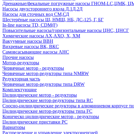
Дренажные/фекальные погружные насосы ГНОМ-LC,ЦМК, 
Насосы двухстороннего входа Д,1Д,2Д
Насосы для сточных вод СМ,СД
Шестерёные насосы Ш, НМШ, НБ, ДС-125, Г, БГ
In-line насосы TD, CDM(F)
Повысительные насосы/горизонтальные насосы ЦНС, ЦНСГ
Химические насосы АХ,АХО, Х, ХМ
Вакуумные насосы ВВН
Вихревые насосы ВК, ВКС
Самовсасывающие насосы АНС
Прочие насосы
Мотор-редукторы
Червячные мотор - редукторы
Червячные мотор-редукторы типа NMRW
Редукторная часть
Червячные мотор-редукторы типа DRW
Комплектующие
Цилиндрические мотор - редукторы
Цилиндрические мотор-редукторы типа RC
Соосно-цилиндрические редукторы в алюминиевом корпусе т
Цилиндрические мотор-редукторы типа FC
Коническо цилиндрические мотор - редукторы
Цилиндрические приставки PC
Вариаторы
Распределение и управление электроэнергией