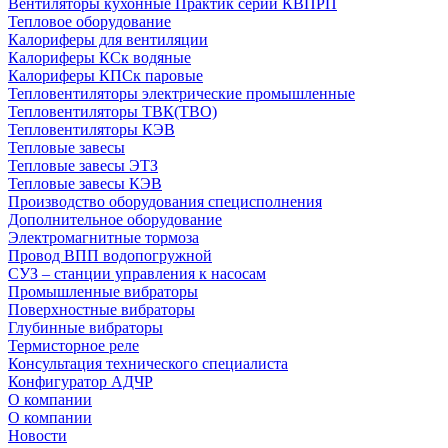
Вентиляторы кухонные Практик серии КВПРП
Тепловое оборудование
Калориферы для вентиляции
Калориферы КСк водяные
Калориферы КПСк паровые
Тепловентиляторы электрические промышленные
Тепловентиляторы ТВК(ТВО)
Тепловентиляторы КЭВ
Тепловые завесы
Тепловые завесы ЭТЗ
Тепловые завесы КЭВ
Производство оборудования специсполнения
Дополнительное оборудование
Электромагнитные тормоза
Провод ВПП водопогружной
СУЗ – станции управления к насосам
Промышленные вибраторы
Поверхностные вибраторы
Глубинные вибраторы
Термисторное реле
Консультация технического специалиста
Конфигуратор АДЧР
О компании
О компании
Новости