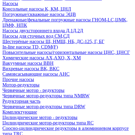
Насосы
Консольные насосы К, КМ, ЦНЛ
Погружные/скважные насосы ЭЦВ
Дренажные/фекальные погружные насосы ГНОМ-LC,ЦМК,
ЦМФ, НПК
Насосы двухстороннего входа Д,1Д,2Д
Насосы для сточных вод СМ,СД
Шестерёные насосы Ш, НМШ, НБ, ДС-125, Г, БГ
In-line насосы TD, CDM(F)
Повысительные насосы/горизонтальные насосы ЦНС, ЦНСГ
Химические насосы АХ,АХО, Х, ХМ
Вакуумные насосы ВВН
Вихревые насосы ВК, ВКС
Самовсасывающие насосы АНС
Прочие насосы
Мотор-редукторы
Червячные мотор - редукторы
Червячные мотор-редукторы типа NMRW
Редукторная часть
Червячные мотор-редукторы типа DRW
Комплектующие
Цилиндрические мотор - редукторы
Цилиндрические мотор-редукторы типа RC
Соосно-цилиндрические редукторы в алюминиевом корпусе
типа TRC