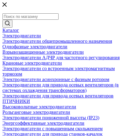
Каталог
Электродвигатели
Электродвигатели общепромышленного назначения
Однофазные электродвигатели
Взрывозащищенные электродвигатели
Электродвигатели АДЧР для частотного регулирования
Крановые электродвигатели
Электродвигатели со встроенным электромагнитным
тормозом
Электродвигатели асинхронные с фазным ротором
Электродвигатели для привода осевых вентиляторов (в
системах охлаждения трансформаторов)
Электродвигатели для привода осевых вентиляторов
ПТИЧНИКИ
Высоковольтные электродвигатели
Рольганговые электродвигатели
Электродвигатели пониженной высоты (IP23)
Энергоэффективные электродвигатели
Электродвигатели с повышенным скольжением
Электродвигатели для привода станков-качалок