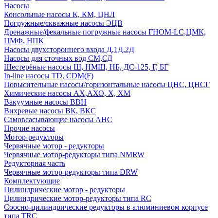
Насосы
Консольные насосы К, КМ, ЦНЛ
Погружные/скважные насосы ЭЦВ
Дренажные/фекальные погружные насосы ГНОМ-LC,ЦМК,
ЦМФ, НПК
Насосы двухстороннего входа Д,1Д,2Д
Насосы для сточных вод СМ,СД
Шестерёные насосы Ш, НМШ, НБ, ДС-125, Г, БГ
In-line насосы TD, CDM(F)
Повысительные насосы/горизонтальные насосы ЦНС, ЦНСГ
Химические насосы АХ,АХО, Х, ХМ
Вакуумные насосы ВВН
Вихревые насосы ВК, ВКС
Самовсасывающие насосы АНС
Прочие насосы
Мотор-редукторы
Червячные мотор - редукторы
Червячные мотор-редукторы типа NMRW
Редукторная часть
Червячные мотор-редукторы типа DRW
Комплектующие
Цилиндрические мотор - редукторы
Цилиндрические мотор-редукторы типа RC
Соосно-цилиндрические редукторы в алюминиевом корпусе
типа TRC