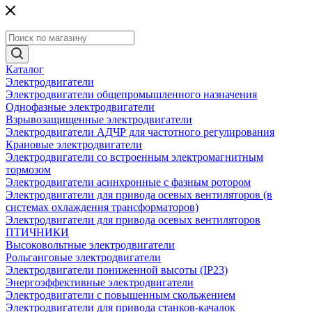
Каталог
Электродвигатели
Электродвигатели общепромышленного назначения
Однофазные электродвигатели
Взрывозащищенные электродвигатели
Электродвигатели АДЧР для частотного регулирования
Крановые электродвигатели
Электродвигатели со встроенным электромагнитным
тормозом
Электродвигатели асинхронные с фазным ротором
Электродвигатели для привода осевых вентиляторов (в
системах охлаждения трансформаторов)
Электродвигатели для привода осевых вентиляторов
ПТИЧНИКИ
Высоковольтные электродвигатели
Рольганговые электродвигатели
Электродвигатели пониженной высоты (IP23)
Энергоэффективные электродвигатели
Электродвигатели с повышенным скольжением
Электродвигатели для привода станков-качалок