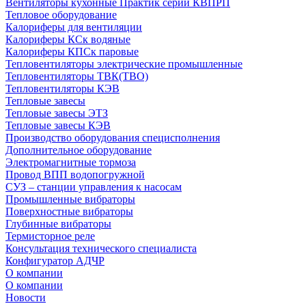
Вентиляторы кухонные Практик серии КВПРП
Тепловое оборудование
Калориферы для вентиляции
Калориферы КСк водяные
Калориферы КПСк паровые
Тепловентиляторы электрические промышленные
Тепловентиляторы ТВК(ТВО)
Тепловентиляторы КЭВ
Тепловые завесы
Тепловые завесы ЭТЗ
Тепловые завесы КЭВ
Производство оборудования специсполнения
Дополнительное оборудование
Электромагнитные тормоза
Провод ВПП водопогружной
СУЗ – станции управления к насосам
Промышленные вибраторы
Поверхностные вибраторы
Глубинные вибраторы
Термисторное реле
Консультация технического специалиста
Конфигуратор АДЧР
О компании
О компании
Новости