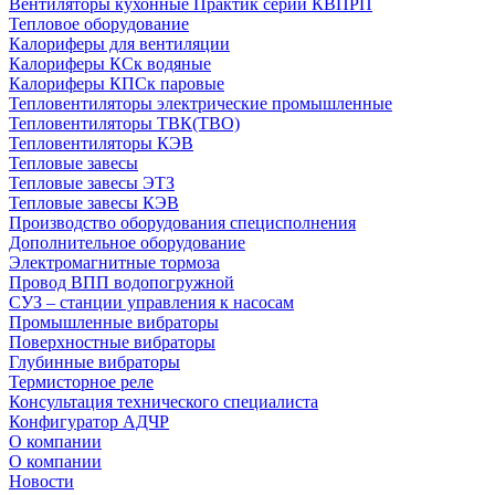
Вентиляторы кухонные Практик серии КВПРП
Тепловое оборудование
Калориферы для вентиляции
Калориферы КСк водяные
Калориферы КПСк паровые
Тепловентиляторы электрические промышленные
Тепловентиляторы ТВК(ТВО)
Тепловентиляторы КЭВ
Тепловые завесы
Тепловые завесы ЭТЗ
Тепловые завесы КЭВ
Производство оборудования специсполнения
Дополнительное оборудование
Электромагнитные тормоза
Провод ВПП водопогружной
СУЗ – станции управления к насосам
Промышленные вибраторы
Поверхностные вибраторы
Глубинные вибраторы
Термисторное реле
Консультация технического специалиста
Конфигуратор АДЧР
О компании
О компании
Новости