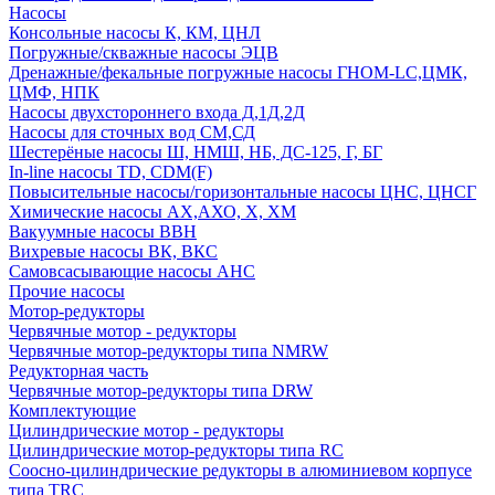
Насосы
Консольные насосы К, КМ, ЦНЛ
Погружные/скважные насосы ЭЦВ
Дренажные/фекальные погружные насосы ГНОМ-LC,ЦМК,
ЦМФ, НПК
Насосы двухстороннего входа Д,1Д,2Д
Насосы для сточных вод СМ,СД
Шестерёные насосы Ш, НМШ, НБ, ДС-125, Г, БГ
In-line насосы TD, CDM(F)
Повысительные насосы/горизонтальные насосы ЦНС, ЦНСГ
Химические насосы АХ,АХО, Х, ХМ
Вакуумные насосы ВВН
Вихревые насосы ВК, ВКС
Самовсасывающие насосы АНС
Прочие насосы
Мотор-редукторы
Червячные мотор - редукторы
Червячные мотор-редукторы типа NMRW
Редукторная часть
Червячные мотор-редукторы типа DRW
Комплектующие
Цилиндрические мотор - редукторы
Цилиндрические мотор-редукторы типа RC
Соосно-цилиндрические редукторы в алюминиевом корпусе
типа TRC