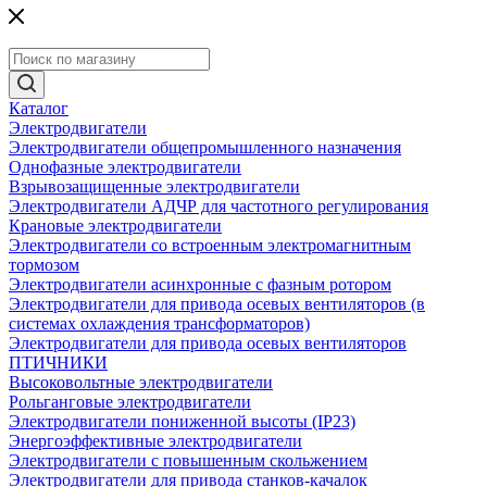
Каталог
Электродвигатели
Электродвигатели общепромышленного назначения
Однофазные электродвигатели
Взрывозащищенные электродвигатели
Электродвигатели АДЧР для частотного регулирования
Крановые электродвигатели
Электродвигатели со встроенным электромагнитным
тормозом
Электродвигатели асинхронные с фазным ротором
Электродвигатели для привода осевых вентиляторов (в
системах охлаждения трансформаторов)
Электродвигатели для привода осевых вентиляторов
ПТИЧНИКИ
Высоковольтные электродвигатели
Рольганговые электродвигатели
Электродвигатели пониженной высоты (IP23)
Энергоэффективные электродвигатели
Электродвигатели с повышенным скольжением
Электродвигатели для привода станков-качалок