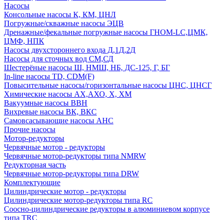
Насосы
Консольные насосы К, КМ, ЦНЛ
Погружные/скважные насосы ЭЦВ
Дренажные/фекальные погружные насосы ГНОМ-LC,ЦМК,
ЦМФ, НПК
Насосы двухстороннего входа Д,1Д,2Д
Насосы для сточных вод СМ,СД
Шестерёные насосы Ш, НМШ, НБ, ДС-125, Г, БГ
In-line насосы TD, CDM(F)
Повысительные насосы/горизонтальные насосы ЦНС, ЦНСГ
Химические насосы АХ,АХО, Х, ХМ
Вакуумные насосы ВВН
Вихревые насосы ВК, ВКС
Самовсасывающие насосы АНС
Прочие насосы
Мотор-редукторы
Червячные мотор - редукторы
Червячные мотор-редукторы типа NMRW
Редукторная часть
Червячные мотор-редукторы типа DRW
Комплектующие
Цилиндрические мотор - редукторы
Цилиндрические мотор-редукторы типа RC
Соосно-цилиндрические редукторы в алюминиевом корпусе
типа TRC