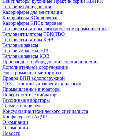
Вентиляторы кухонные Практик серии КВПРП
Тепловое оборудование
Калориферы для вентиляции
Калориферы КСк водяные
Калориферы КПСк паровые
Тепловентиляторы электрические промышленные
Тепловентиляторы ТВК(ТВО)
Тепловентиляторы КЭВ
Тепловые завесы
Тепловые завесы ЭТЗ
Тепловые завесы КЭВ
Производство оборудования специсполнения
Дополнительное оборудование
Электромагнитные тормоза
Провод ВПП водопогружной
СУЗ – станции управления к насосам
Промышленные вибраторы
Поверхностные вибраторы
Глубинные вибраторы
Термисторное реле
Консультация технического специалиста
Конфигуратор АДЧР
О компании
О компании
Новости