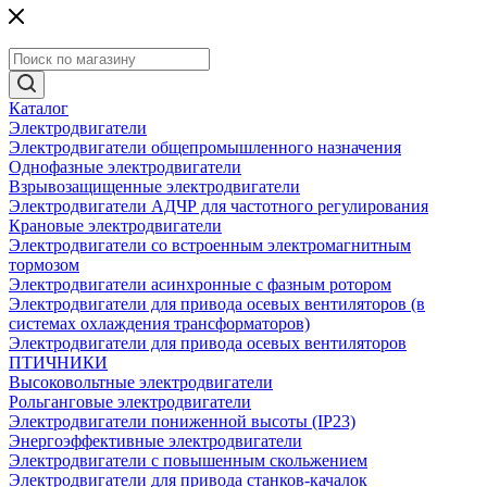
Каталог
Электродвигатели
Электродвигатели общепромышленного назначения
Однофазные электродвигатели
Взрывозащищенные электродвигатели
Электродвигатели АДЧР для частотного регулирования
Крановые электродвигатели
Электродвигатели со встроенным электромагнитным
тормозом
Электродвигатели асинхронные с фазным ротором
Электродвигатели для привода осевых вентиляторов (в
системах охлаждения трансформаторов)
Электродвигатели для привода осевых вентиляторов
ПТИЧНИКИ
Высоковольтные электродвигатели
Рольганговые электродвигатели
Электродвигатели пониженной высоты (IP23)
Энергоэффективные электродвигатели
Электродвигатели с повышенным скольжением
Электродвигатели для привода станков-качалок