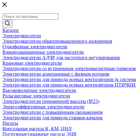
Каталог
Электродвигатели
Электродвигатели общепромышленного назначения
Однофазные электродвигатели
Взрывозащищенные электродвигатели
Электродвигатели АДЧР для частотного регулирования
Крановые электродвигатели
Электродвигатели со встроенным электромагнитным тормозом
Электродвигатели асинхронные с фазным ротором
Электродвигатели для привода осевых вентиляторов (в систем
Электродвигатели для привода осевых вентиляторов ПТИЧН
Высоковольтные электродвигатели
Рольганговые электродвигатели
Электродвигатели пониженной высоты (IP23)
Энергоэффективные электродвигатели
Электродвигатели с повышенным скольжением
Электродвигатели для привода станков-качалок
Насосы
Консольные насосы К, КМ, ЦНЛ
Погружные/скважные насосы ЭЦВ