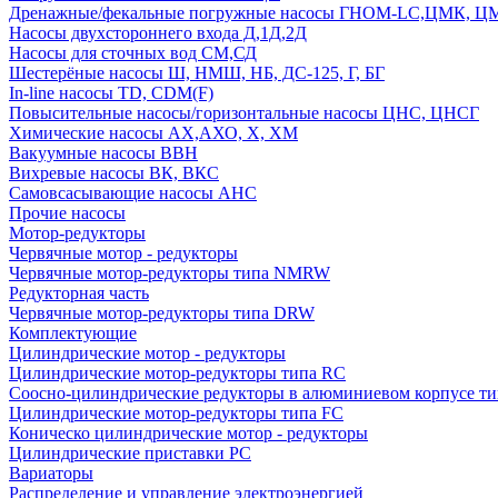
Дренажные/фекальные погружные насосы ГНОМ-LC,ЦМК, 
Насосы двухстороннего входа Д,1Д,2Д
Насосы для сточных вод СМ,СД
Шестерёные насосы Ш, НМШ, НБ, ДС-125, Г, БГ
In-line насосы TD, CDM(F)
Повысительные насосы/горизонтальные насосы ЦНС, ЦНСГ
Химические насосы АХ,АХО, Х, ХМ
Вакуумные насосы ВВН
Вихревые насосы ВК, ВКС
Самовсасывающие насосы АНС
Прочие насосы
Мотор-редукторы
Червячные мотор - редукторы
Червячные мотор-редукторы типа NMRW
Редукторная часть
Червячные мотор-редукторы типа DRW
Комплектующие
Цилиндрические мотор - редукторы
Цилиндрические мотор-редукторы типа RC
Соосно-цилиндрические редукторы в алюминиевом корпусе т
Цилиндрические мотор-редукторы типа FC
Коническо цилиндрические мотор - редукторы
Цилиндрические приставки PC
Вариаторы
Распределение и управление электроэнергией