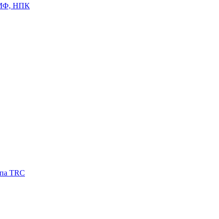
ЦМФ, НПК
ипа TRC